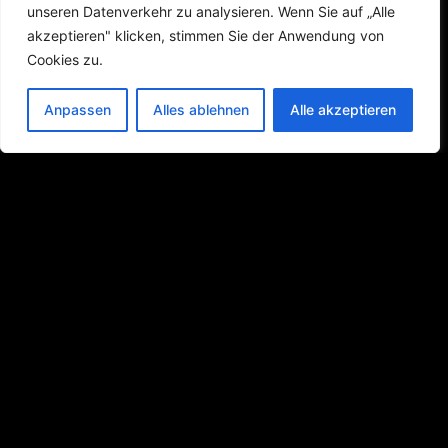
unseren Datenverkehr zu analysieren. Wenn Sie auf „Alle
akzeptieren" klicken, stimmen Sie der Anwendung von
Cookies zu.
Themen
Anpassen
Alles ablehnen
Alle akzeptieren
Blog
Pagespeed
CMS
Webseite Speedtest
Projektanfrage
Hilfreiche Links
Impressum
Datenschutz
Kontakt
Projektanfrage